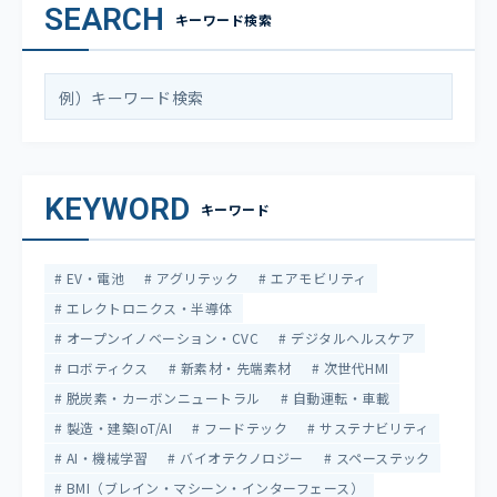
SEARCH
キーワード検索
KEYWORD
キーワード
EV・電池
アグリテック
エアモビリティ
エレクトロニクス・半導体
オープンイノベーション・CVC
デジタルヘルスケア
ロボティクス
新素材・先端素材
次世代HMI
脱炭素・カーボンニュートラル
自動運転・車載
製造・建築IoT/AI
フードテック
サステナビリティ
AI・機械学習
バイオテクノロジー
スペーステック
BMI（ブレイン・マシーン・インターフェース）