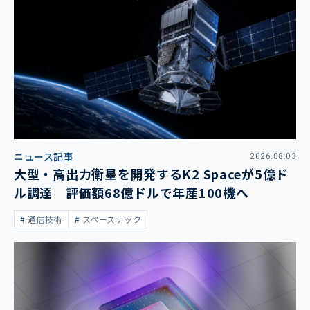
ニュース記事
2026.08.03
大型・高出力衛星を開発するK2 Spaceが5億ド
ル調達 評価額68億ドルで年産100機へ
通信技術
スペーステック