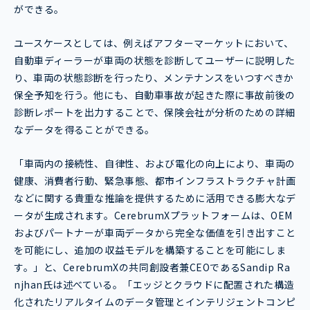
ができる。
ユースケースとしては、例えばアフターマーケットにおいて、
自動車ディーラーが車両の状態を診断してユーザーに説明した
り、車両の状態診断を行ったり、メンテナンスをいつすべきか
保全予知を行う。他にも、自動車事故が起きた際に事故前後の
診断レポートを出力することで、保険会社が分析のための詳細
なデータを得ることができる。
「車両内の接続性、自律性、および電化の向上により、車両の
健康、消費者行動、緊急事態、都市インフラストラクチャ計画
などに関する貴重な推論を提供するために活用できる膨大なデ
ータが生成されます。CerebrumXプラットフォームは、OEM
およびパートナーが車両データから完全な価値を引き出すこと
を可能にし、追加の収益モデルを構築することを可能にしま
す。」と、CerebrumXの共同創設者兼CEOであるSandip Ra
njhan氏は述べている。「エッジとクラウドに配置された構造
化されたリアルタイムのデータ管理とインテリジェントコンピ