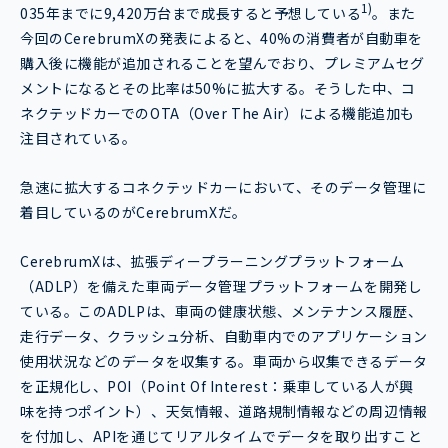
1)
035年までに9,420万台まで成長すると予想している
。また
今回のCerebrumXの発表によると、40%の消費者が自動車を
購入後に機能が追加されることを望んでおり、プレミアムセグ
メントになるとその比率は50%に拡大する。そうした中、コ
ネクテッドカーでのOTA（Over The Air）による機能追加も
注目されている。
急速に拡大するコネクテッドカーにおいて、そのデータ管理に
着目しているのがCerebrumXだ。
CerebrumXは、拡張ディープラーニングプラットフォーム
（ADLP）を備えた車両データ管理プラットフォームを開発し
ている。このADLPは、車両の健康状態、メンテナンス履歴、
走行データ、クラッシュ分析、自動車内でのアプリケーション
使用状況などのデータを収集する。車両から収集できるデータ
を正規化し、POI（Point Of Interest：乗車している人が興
味を持つポイント）、天気情報、道路規制情報などの周辺情報
を付加し、APIを通じてリアルタイムでデータを取り出すこと