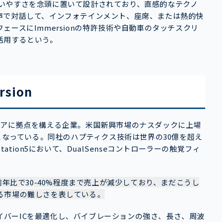
は、使いやすさを念頭に置いて設計されており、直感的なテクノ
声で対話して、インフォテインメント、座席、または熱的快
ースにImmersionの特許技術や自動車のタッチスクリ
活用するという。
sion
ォルニアに拠点を構える企業。米国新興市場のナスダックに上場
となっている。同社のハプティクス技術は世界の30億を超え
tion5において、DualSenseコントローラーの触覚フィ
前年比で30-40%程度まで売上が減少しており、まだこうし
る市場の難しさを表している。
ドライバーICを最適化し、バイブレーションの強さ、長さ、周波