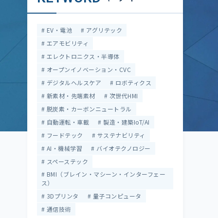
EV・電池
アグリテック
エアモビリティ
エレクトロニクス・半導体
オープンイノベーション・CVC
デジタルヘルスケア
ロボティクス
新素材・先端素材
次世代HMI
脱炭素・カーボンニュートラル
自動運転・車載
製造・建築IoT/AI
フードテック
サステナビリティ
AI・機械学習
バイオテクノロジー
スペーステック
BMI（ブレイン・マシーン・インターフェー
ス）
3Dプリンタ
量子コンピュータ
通信技術