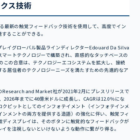
ィクス技術
が開発する最新の触覚フィードバック技術を使用して、高度でイン
発することができる。
ローバル製品ラインディレクターEdouard Da Silva
スマートテクノロジーで構築され、直感的なタッチベースの
nとのこの合意は、テクノロジーエコシステムを拡大し、接続
する居住者のテクノロジーニーズを満たすための先進的なア
arch and Market社が2021年2月にプレスリリースで
2026年までに46億米ドルに成長し、CAGRは12.0％にな
コクピットとしてのインフォテイメント（インフォテインメ
インメントの両方を提供する造語）の強化に伴い、触覚フィ
載ディスプレイは、そのボタンに触覚的なフィードバックが
レイを注視しないといけないような動作に繋がり得る。