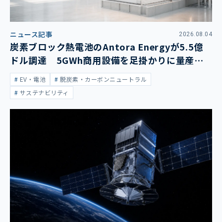
ニュース記事
2026.08.04
炭素ブロック熱電池のAntora Energyが5.5億
ドル調達 5GWh商用設備を足掛かりに量産拡
大
EV・電池
脱炭素・カーボンニュートラル
サステナビリティ