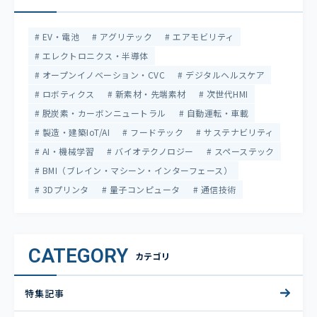
EV・電池
アグリテック
エアモビリティ
エレクトロニクス・半導体
オープンイノベーション・CVC
デジタルヘルスケア
ロボティクス
新素材・先端素材
次世代HMI
脱炭素・カーボンニュートラル
自動運転・車載
製造・建築IoT/AI
フードテック
サステナビリティ
AI・機械学習
バイオテクノロジー
スペーステック
BMI（ブレイン・マシーン・インターフェース）
3Dプリンタ
量子コンピュータ
通信技術
CATEGORY
カテゴリ
特集記事