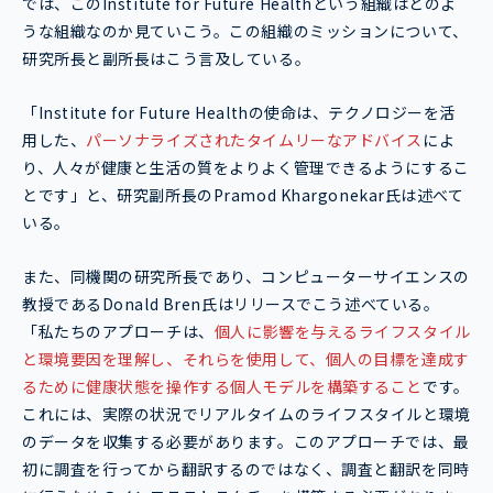
では、このInstitute for Future Healthという組織はどのよ
うな組織なのか見ていこう。この組織のミッションについて、
研究所長と副所長はこう言及している。
「Institute for Future Healthの使命は、テクノロジーを活
用した、
パーソナライズされたタイムリーなアドバイス
によ
り、人々が健康と生活の質をよりよく管理できるようにするこ
とです」と、研究副所長のPramod Khargonekar氏は述べて
いる。
また、同機関の研究所長であり、コンピューターサイエンスの
教授であるDonald Bren氏はリリースでこう述べている。
「私たちのアプローチは、
個人に影響を与えるライフスタイル
と環境要因を理解し、それらを使用して、個人の目標を達成す
るために健康状態を操作する個人モデルを構築すること
です。
これには、実際の状況でリアルタイムのライフスタイルと環境
のデータを収集する必要があります。このアプローチでは、最
初に調査を行ってから翻訳するのではなく、調査と翻訳を同時