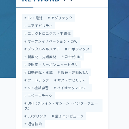
EV・電池
アグリテック
エアモビリティ
エレクトロニクス・半導体
オープンイノベーション・CVC
デジタルヘルスケア
ロボティクス
新素材・先端素材
次世代HMI
脱炭素・カーボンニュートラル
自動運転・車載
製造・建築IoT/AI
フードテック
サステナビリティ
AI・機械学習
バイオテクノロジー
スペーステック
BMI（ブレイン・マシーン・インターフェー
ス）
3Dプリンタ
量子コンピュータ
通信技術