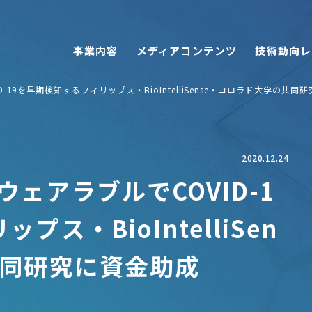
事業内容
メディアコンテンツ
技術動向レ
19を早期検知するフィリップス・BioIntelliSense・コロラド大学の共同
2020.12.24
ェアラブルでCOVID-1
ス・BioIntelliSen
共同研究に資金助成