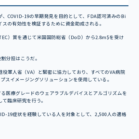
COVID-19の早期発見を目的として、FDA認可済みのBi
というデバイスの有効性を検証するために資金助成される。
ortium（MTEC）賞を通じて米国国防総省（DoD）から2.8m$を受け
学の役割分担はこうだ。
退役軍人省（VA）と緊密に協力しており、すべてのVA病院
リップスイメージングソリューションを使用している。
eが開発する医療グレードのウェアラブルデバイスとアルゴリズムを
して臨床研究を行う。
VID-19症状を経験している人を対象として、2,500人の適格