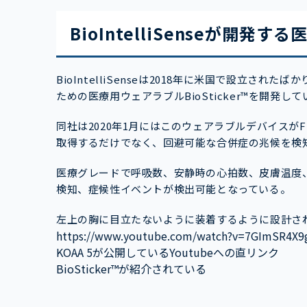
BioIntelliSenseが開
BioIntelliSenseは2018年に米国で設立
ための医療用ウェアラブルBioSticker™を開発し
同社は2020年1月にはこのウェアラブルデバイスが
取得するだけでなく、回避可能な合併症の兆候を検
医療グレードで呼吸数、安静時の心拍数、皮膚温度
検知、症候性イベントが検出可能となっている。
左上の胸に目立たないように装着するように設計さ
https://www.youtube.com/watch?v=7GImSR4X
KOAA 5が公開しているYoutubeへの直リンク
BioSticker™が紹介されている