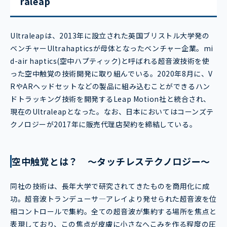
raleap
Ultraleapは、2013年に設立された英国ブリストル大学発の
ベンチャーUltrahapticsが母体となったベンチャー企業。mi
d-air haptics(空中ハプティック)と呼ばれる超音波技術を使
った空中触覚の技術開発に取り組んでいる。2020年8月に、V
RやARヘッドセットなどの製品に組み込むことができるハン
ドトラッキング技術を開発するLeap Motion社と統合され、
現在のUltraleapとなった。なお、日本においてはコーンズテ
クノロジーが2017年に販売代理店契約を締結している。
空中触覚とは？ ～タッチレステクノロジー～
同社の技術は、長年大学で研究されてきたものを商用化に成
功。超音波トランデューサ―アレイより発せられた超音波を位
相コントロールで集約。全ての超音波が集約する場所を焦点と
表現しており、この焦点が皮膚に小さなへこみを作る程度の圧