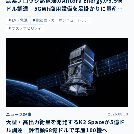
炭素ブロック熱電池のAntora Energyが5.5億
ドル調達 5GWh商用設備を足掛かりに量産拡
大
EV・電池
脱炭素・カーボンニュートラル
サステナビリティ
ニュース記事
2026.08.03
大型・高出力衛星を開発するK2 Spaceが5億ド
ル調達 評価額68億ドルで年産100機へ