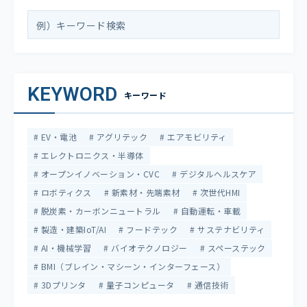
KEYWORD
キーワード
EV・電池
アグリテック
エアモビリティ
エレクトロニクス・半導体
オープンイノベーション・CVC
デジタルヘルスケア
ロボティクス
新素材・先端素材
次世代HMI
脱炭素・カーボンニュートラル
自動運転・車載
製造・建築IoT/AI
フードテック
サステナビリティ
AI・機械学習
バイオテクノロジー
スペーステック
BMI（ブレイン・マシーン・インターフェース）
3Dプリンタ
量子コンピュータ
通信技術