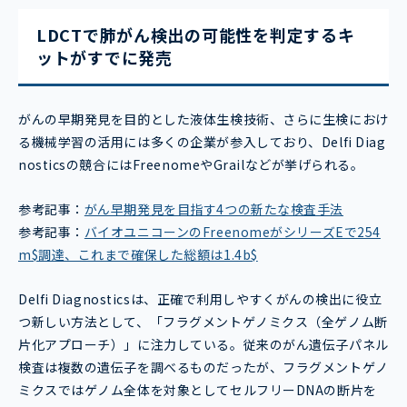
LDCTで肺がん検出の可能性を判定するキ
ットがすでに発売
がんの早期発見を目的とした液体生検技術、さらに生検におけ
る機械学習の活用には多くの企業が参入しており、Delfi Diag
nosticsの競合にはFreenomeやGrailなどが挙げられる。
参考記事：
がん早期発見を目指す4つの新たな検査手法
参考記事：
バイオユニコーンのFreenomeがシリーズEで254
m$調達、これまで確保した総額は1.4b$
Delfi Diagnosticsは、正確で利用しやすくがんの検出に役立
つ新しい方法として、「フラグメントゲノミクス（全ゲノム断
片化アプローチ）」に注力している。従来のがん遺伝子パネル
検査は複数の遺伝子を調べるものだったが、フラグメントゲノ
ミクスではゲノム全体を対象としてセルフリーDNAの断片を