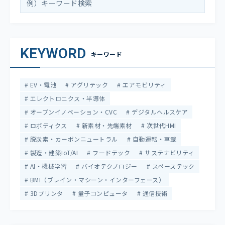
KEYWORD
キーワード
EV・電池
アグリテック
エアモビリティ
エレクトロニクス・半導体
オープンイノベーション・CVC
デジタルヘルスケア
ロボティクス
新素材・先端素材
次世代HMI
脱炭素・カーボンニュートラル
自動運転・車載
製造・建築IoT/AI
フードテック
サステナビリティ
AI・機械学習
バイオテクノロジー
スペーステック
BMI（ブレイン・マシーン・インターフェース）
3Dプリンタ
量子コンピュータ
通信技術