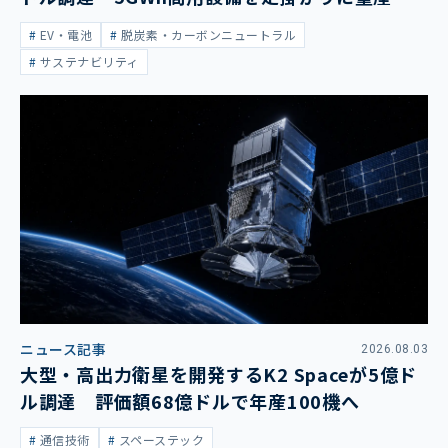
大
EV・電池
脱炭素・カーボンニュートラル
サステナビリティ
ニュース記事
2026.08.03
大型・高出力衛星を開発するK2 Spaceが5億ド
ル調達 評価額68億ドルで年産100機へ
通信技術
スペーステック