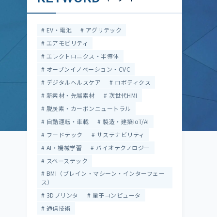
EV・電池
アグリテック
エアモビリティ
エレクトロニクス・半導体
オープンイノベーション・CVC
デジタルヘルスケア
ロボティクス
新素材・先端素材
次世代HMI
脱炭素・カーボンニュートラル
自動運転・車載
製造・建築IoT/AI
フードテック
サステナビリティ
AI・機械学習
バイオテクノロジー
スペーステック
BMI（ブレイン・マシーン・インターフェー
ス）
3Dプリンタ
量子コンピュータ
通信技術