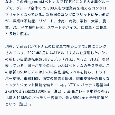
なお、このVingroupはベトナムでTOP10に入る大企業グルー
プで、グループ全体で75,800人もの従業員を抱えるコングロ
マリットとなっている。新興国のコングロマリットに多い形だ
が、事業は不動産、リゾート、小売、病院、学校・大学、農
業、VC、科学技術研究、スマートデバイス、自動車・二輪車
と多岐に渡る。
現在、Vinfastはベトナムの自動車市場シェアで5位にランク
されており、2021年1月にはAIアルゴリズムを搭載した、3つ
の新しい自動運転電気SUVモデル（VF31、VF32、VF33）を発
表している。同社が狙うのは、いわばベトナムのテスラだ。こ
の最新のSUVモデルは2〜3の自動運転レベルを持ち、ドライ
バー支援、車線制御、衝突の警告と軽減、駐車支援等の様々な
インテリジェント機能を備えている。VF31のバッテリ容量は4
2kWhで走行距離は300km（注1）、最高グレード車種のVF33
は最大106kWのバッテリー容量で、最大550kmｎ走行距離だ
という（注1）。