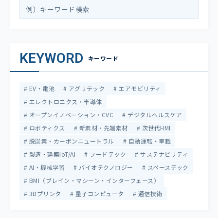
KEYWORD
キーワード
EV・電池
アグリテック
エアモビリティ
エレクトロニクス・半導体
オープンイノベーション・CVC
デジタルヘルスケア
ロボティクス
新素材・先端素材
次世代HMI
脱炭素・カーボンニュートラル
自動運転・車載
製造・建築IoT/AI
フードテック
サステナビリティ
AI・機械学習
バイオテクノロジー
スペーステック
BMI（ブレイン・マシーン・インターフェース）
3Dプリンタ
量子コンピュータ
通信技術