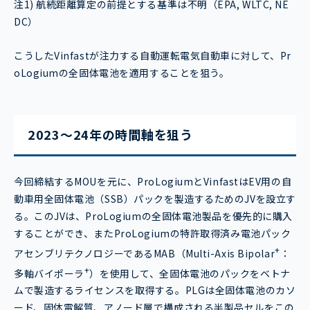
注1) 航続距離算定の前提とする基準は不明（EPA, WLTC, NE
DC）
こうしたVinfastが注力する自動運転電気自動車に対して、Pr
oLogiumの全固体電池を適用することを狙う。
2023～24年の時間軸を狙う
今回締結するMOUを元に、ProLogiumとVinfastはEV用の自
動車用全固体電池（SSB）パックを製造するためのJVを設立す
る。このJVは、ProLogiumの全固体電池製品を優先的に購入
することができ、またProLogiumの特許取得済み電池パック
+
アセンブリテクノロジーであるMAB（Multi-Axis Bipolar
：
+
多軸バイポーラ
）を使用して、全固体電池のパックをベトナ
ムで製造するライセンスを取得する。PLGは全固体電池のカソ
ード、固体電解質、アノード層で構成される半製品セルをこの