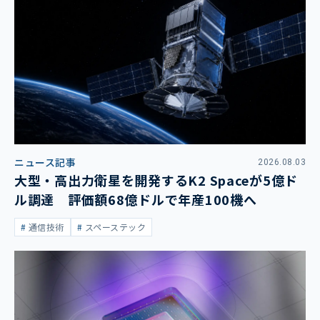
ニュース記事
2026.08.03
大型・高出力衛星を開発するK2 Spaceが5億ド
ル調達 評価額68億ドルで年産100機へ
通信技術
スペーステック