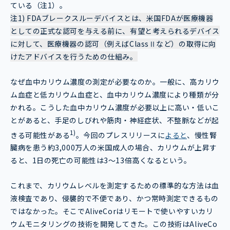
ている（注1）。
注1) FDAブレークスルーデバイスとは、米国FDAが医療機器
としての正式な認可を与える前に、有望と考えられるデバイス
に対して、医療機器の認可（例えばClassⅡなど）の取得に向
けたアドバイスを行うための仕組み。
なぜ血中カリウム濃度の測定が必要なのか。一般に、高カリウ
ム血症と低カリウム血症と、血中カリウム濃度により種類が分
かれる。こうした血中カリウム濃度が必要以上に高い・低いこ
とがあると、手足のしびれや筋肉・神経症状、不整脈などが起
1)
きる可能性がある
。今回のプレスリリースに
よると
、慢性腎
臓病を患う約3,000万人の米国成人の場合、カリウムが上昇す
ると、1日の死亡の可能性は3〜13倍高くなるという。
これまで、カリウムレベルを測定するための標準的な方法は血
液検査であり、侵襲的で不便であり、かつ常時測定できるもの
ではなかった。そこでAliveCorはリモートで使いやすいカリ
ウムモニタリングの技術を開発してきた。この技術はAliveCo