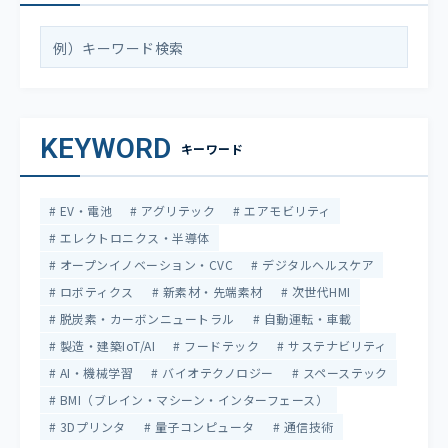
KEYWORD
キーワード
EV・電池
アグリテック
エアモビリティ
エレクトロニクス・半導体
オープンイノベーション・CVC
デジタルヘルスケア
ロボティクス
新素材・先端素材
次世代HMI
脱炭素・カーボンニュートラル
自動運転・車載
製造・建築IoT/AI
フードテック
サステナビリティ
AI・機械学習
バイオテクノロジー
スペーステック
BMI（ブレイン・マシーン・インターフェース）
3Dプリンタ
量子コンピュータ
通信技術