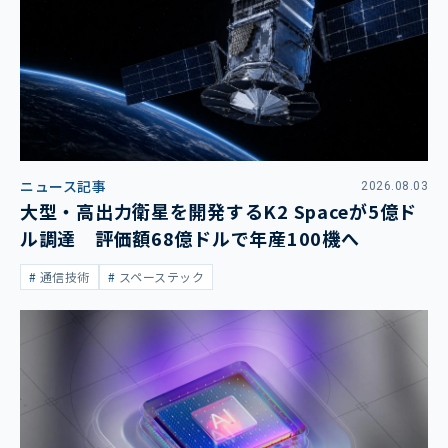
ニュース記事
2026.08.03
大型・高出力衛星を開発するK2 Spaceが5億ド
ル調達 評価額68億ドルで年産100機へ
通信技術
スペーステック