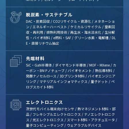
脱炭素・サステナブル
DAC・炭素回収 / CO2リサイクル・資源化 / メタネーショ
ン / エネルギーハーベスト / ケミカルリサイクル / 窒素回
収・再利用 / 排熱利用技術 / 再生水・海水淡水化 / 生分解
性・バイオ材料 / e燃料・SAF / グリーン水素・電解槽 / DL
E・直接リチウム抽出
先端材料
SiC・GaN半導体 / ダイヤモンド半導体 / MOF・MXene / カ
ーボン・BNナノチューブ / バイオセメント / 熱伝導材料 /
発酵ナノセルロース / 3Dプリンタ材料 / バイオエンジニア
リング / マテリアルインフォマティクス / 量子ドット / ペ
ロブスカイト材料
エレクトロニクス
次世代モバイル端末向けセンサ / 熱マネジメント材料・部
品 / フレキシブルエレクトロニクス / ナノエレクトロニク
ス / 光エレクトロニクス / スマート材料・アクチュエータ /
量子コンピューティング / ウェアラブルデバイス