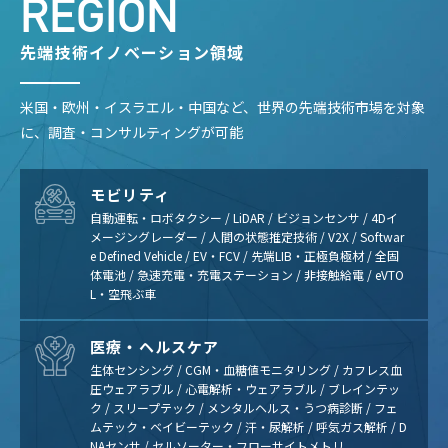
REGION
先端技術イノベーション領域
米国・欧州・イスラエル・中国など、世界の先端技術市場を対象
に、調査・コンサルティングが可能
モビリティ
自動運転・ロボタクシー / LiDAR / ビジョンセンサ / 4Dイ
メージングレーダー / 人間の状態推定技術 / V2X / Softwar
e Defined Vehicle / EV・FCV / 先端LIB・正極負極材 / 全固
体電池 / 急速充電・充電ステーション / 非接触給電 / eVTO
L・空飛ぶ車
医療・ヘルスケア
生体センシング / CGM・血糖値モニタリング / カフレス血
圧ウェアラブル / 心電解析・ウェアラブル / ブレインテッ
ク / スリープテック / メンタルヘルス・うつ病診断 / フェ
ムテック・ベイビーテック / 汗・尿解析 / 呼気ガス解析 / D
NAセンサ / セルソーター・フローサイトメトリ