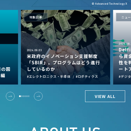
© Advanced Technology X
特集記事
ニュー
2024.08.
Delf
2024.09.03
米政府のイノベーション支援制度
ら資
「SBIR」。プログラムはどう進行
性を
目の国
しているのか
ート
C編
エレクトロニクス・半導体
ロボティクス
デジ
VIEW ALL